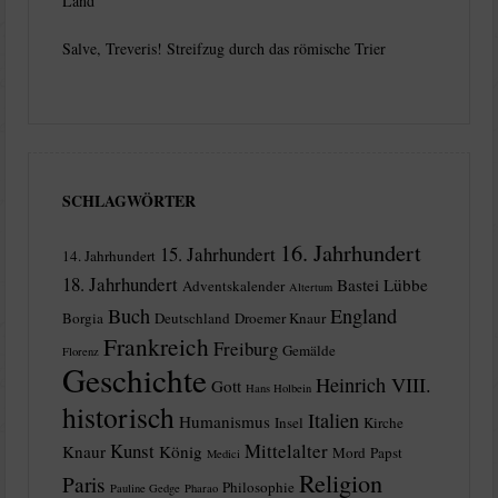
Land
Salve, Treveris! Streifzug durch das römische Trier
SCHLAGWÖRTER
16. Jahrhundert
15. Jahrhundert
14. Jahrhundert
18. Jahrhundert
Bastei Lübbe
Adventskalender
Altertum
Buch
England
Borgia
Deutschland
Droemer Knaur
Frankreich
Freiburg
Gemälde
Florenz
Geschichte
Heinrich VIII.
Gott
Hans Holbein
historisch
Italien
Humanismus
Insel
Kirche
Kunst
Mittelalter
Knaur
König
Mord
Papst
Medici
Religion
Paris
Philosophie
Pauline Gedge
Pharao