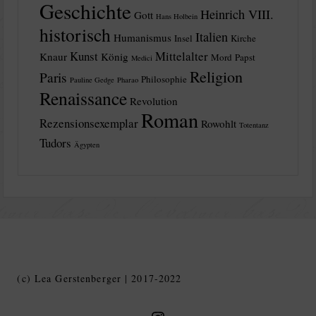
Geschichte
Heinrich VIII.
Gott
Hans Holbein
historisch
Italien
Humanismus
Insel
Kirche
Kunst
Mittelalter
Knaur
König
Mord
Papst
Medici
Religion
Paris
Philosophie
Pauline Gedge
Pharao
Renaissance
Revolution
Roman
Rezensionsexemplar
Rowohlt
Totentanz
Tudors
Ägypten
(c) Lea Gerstenberger | 2017-2022