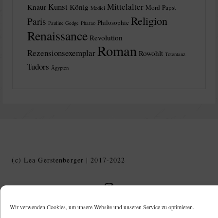
Kunst
Mittelalter
Knaur
König
Mord
Papst
Medici
Religion
Paris
Philosophie
Pauline Gedge
Pharao
Renaissance
Revolution
Roman
Rezensionsexemplar
Rowohlt
Totentanz
Tudors
Ägypten
(c) Lea Gerstenberger | 2017-2022
Geschichte in Geschichten auf Instagram
Wir verwenden Cookies, um unsere Website und unseren Service zu optimieren.
Instagram