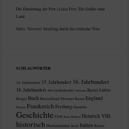
Die Entstehung der Post | Luisa Frey: Die Gräfin ohne
Land
Salve, Treveris! Streifzug durch das römische Trier
SCHLAGWÖRTER
16. Jahrhundert
15. Jahrhundert
14. Jahrhundert
18. Jahrhundert
Bastei Lübbe
Adventskalender
Altertum
Buch
England
Borgia
Deutschland
Droemer Knaur
Frankreich
Freiburg
Gemälde
Florenz
Geschichte
Heinrich VIII.
Gott
Hans Holbein
historisch
Italien
Humanismus
Insel
Kirche