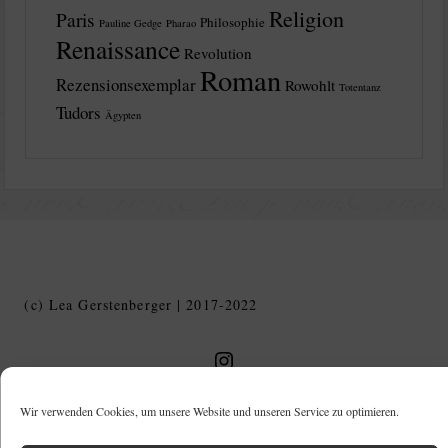
Religion
Paris
Philosophie
Pauline Gedge
Pharao
Renaissance
Revolution
Roman
Rezensionsexemplar
Rowohlt
Totentanz
Tudors
Ägypten
(c) Lea Gerstenberger | 2017-2022
Geschichte in Geschichten auf Instagram
Wir verwenden Cookies, um unsere Website und unseren Service zu optimieren.
Instagram