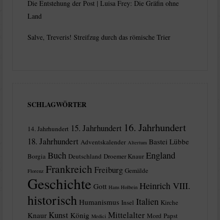
Die Entstehung der Post | Luisa Frey: Die Gräfin ohne
Land
Salve, Treveris! Streifzug durch das römische Trier
SCHLAGWÖRTER
16. Jahrhundert
15. Jahrhundert
14. Jahrhundert
18. Jahrhundert
Bastei Lübbe
Adventskalender
Altertum
Buch
England
Borgia
Deutschland
Droemer Knaur
Frankreich
Freiburg
Gemälde
Florenz
Geschichte
Heinrich VIII.
Gott
Hans Holbein
historisch
Italien
Humanismus
Insel
Kirche
Kunst
Mittelalter
Knaur
König
Mord
Papst
Medici