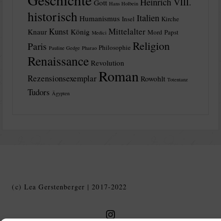
Heinrich VIII.
Gott
Hans Holbein
historisch
Italien
Humanismus
Insel
Kirche
Kunst
Mittelalter
Knaur
König
Mord
Papst
Medici
Religion
Paris
Philosophie
Pauline Gedge
Pharao
Renaissance
Revolution
Roman
Rezensionsexemplar
Rowohlt
Totentanz
Tudors
Ägypten
(c) Lea Gerstenberger | 2017-2022
Geschichte in Geschichten auf Instagram