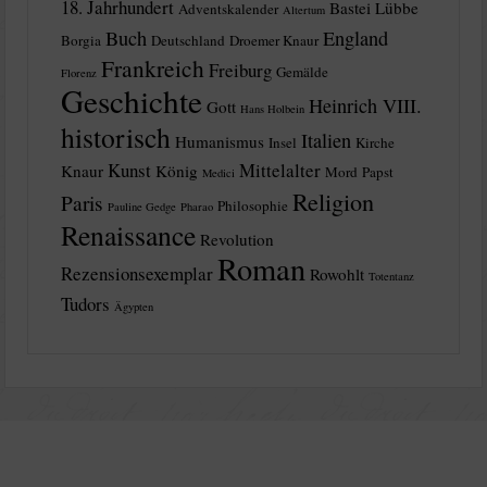
18. Jahrhundert
Bastei Lübbe
Adventskalender
Altertum
Buch
England
Borgia
Deutschland
Droemer Knaur
Frankreich
Freiburg
Gemälde
Florenz
Geschichte
Heinrich VIII.
Gott
Hans Holbein
historisch
Italien
Humanismus
Insel
Kirche
Kunst
Mittelalter
Knaur
König
Mord
Papst
Medici
Religion
Paris
Philosophie
Pauline Gedge
Pharao
Renaissance
Revolution
Roman
Rezensionsexemplar
Rowohlt
Totentanz
Tudors
Ägypten