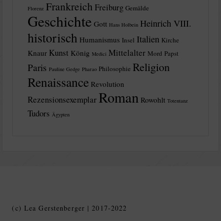
Frankreich
Freiburg
Gemälde
Florenz
Geschichte
Heinrich VIII.
Gott
Hans Holbein
historisch
Italien
Humanismus
Insel
Kirche
Kunst
Mittelalter
Knaur
König
Mord
Papst
Medici
Religion
Paris
Philosophie
Pauline Gedge
Pharao
Renaissance
Revolution
Roman
Rezensionsexemplar
Rowohlt
Totentanz
Tudors
Ägypten
(c) Lea Gerstenberger | 2017-2022